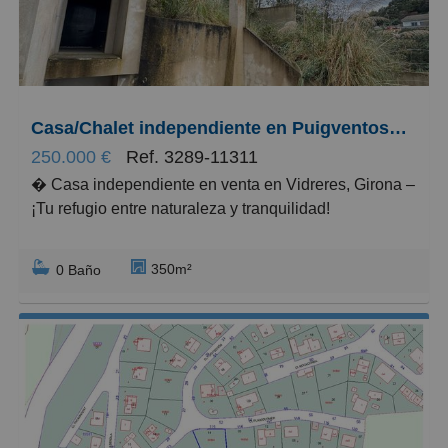
Pequeños
Grandes
Casa/Chalet independiente en Puigventos, Terrafortuna - Puig Vento
250.000 €
Ref. 3289-11311
� Casa independiente en venta en Vidreres, Girona –
¡Tu refugio entre naturaleza y tranquilidad!
Descubre esta encantadora casa independiente de
350m²
0 Baño
350 m² situada en la apacible localidad de Vidreres,
un entorno ideal para quienes buscan espacio,
privacidad y calidad de vida. Su amplitud y
distribución ofrecen infinitas posibilidades para crear
un hogar acogedor, funcional y lleno de encanto.
La vivienda cuenta con amplias estancias que