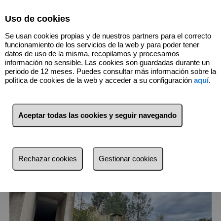
Select Language
▼
Uso de cookies
Se usan cookies propias y de nuestros partners para el correcto
funcionamiento de los servicios de la web y para poder tener
datos de uso de la misma, recopilamos y procesamos
información no sensible. Las cookies son guardadas durante un
periodo de 12 meses. Puedes consultar más información sobre la
3
Inmuebles
Vidreres (Girona)
política de cookies de la web y acceder a su configuración
aquí
.
Lista
Mapa
Filtros
Aceptar todas las cookies y seguir navegando
más reciente
más reciente
Rechazar cookies
Gestionar cookies
Menos reciente
Baratos
Caros