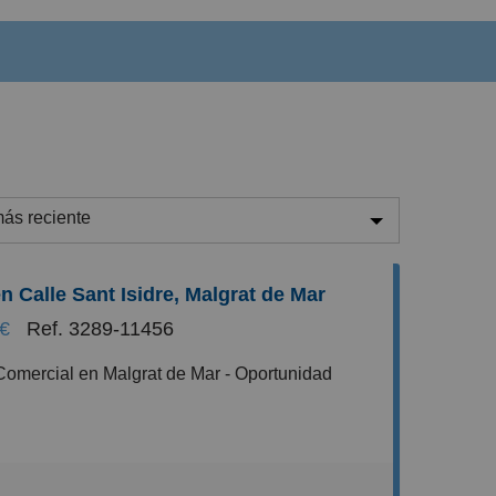
ás reciente
ás reciente
n Calle Sant Isidre, Malgrat de Mar
enos reciente
 €
Ref. 3289-11456
aratos
aros
equeños
 este espectacular local comercial en Malgrat
randes
un enclave costero y turístico de la provincia de
²