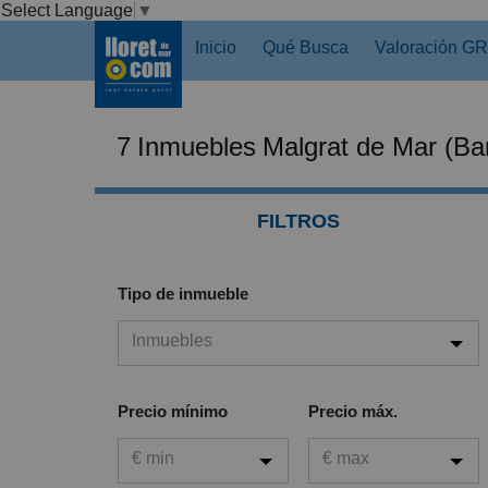
Select Language
▼
Inicio
Qué Busca
Valoración G
7
Inmuebles
Malgrat de Mar (Ba
FILTROS
Tipo de inmueble
Inmuebles
Inmuebles
Precio mínimo
Precio máx.
Viviendas
€ min
€ max
Garaje